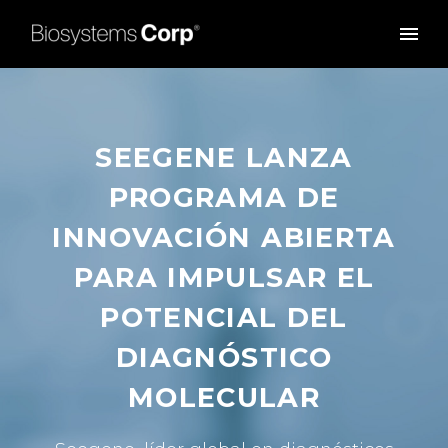
SEEGENE LANZA
PROGRAMA DE
INNOVACIÓN ABIERTA
PARA IMPULSAR EL
POTENCIAL DEL
DIAGNÓSTICO
MOLECULAR